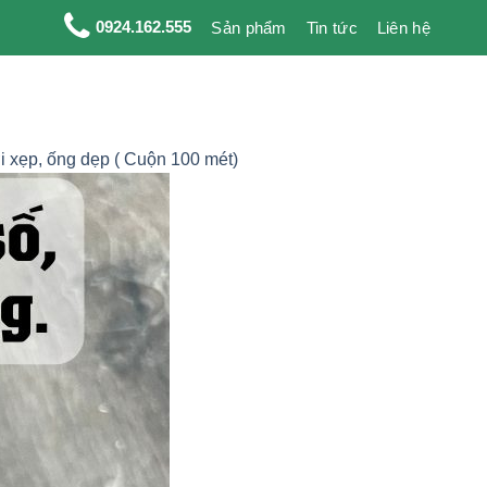
0924.162.555
Sản phẩm
Tin tức
Liên hệ
 xẹp, ống dẹp ( Cuộn 100 mét)