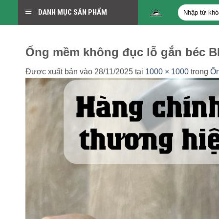
Bỏ
Tìm
DANH MỤC SẢN PHẨM
qua
kiếm:
nội
dung
Ống mềm không đục lỗ gắn béc B
Được xuất bản vào
28/11/2025
tại
1000 × 1000
trong
Ốn