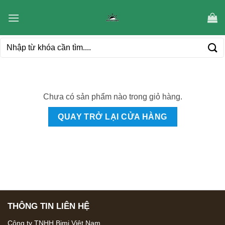
Bỏ
qua
nội
Tìm
dung
kiếm:
Chưa có sản phẩm nào trong giỏ hàng.
QUAY TRỞ LẠI CỬA HÀNG
THÔNG TIN LIÊN HỆ
Công ty TNHH Bimi Việt Nam