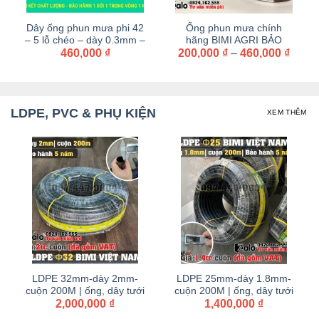
Ống phun mưa chính
Dây ống tưới phun mưa
–
hãng BIMI AGRI BẢO
phi 21-3 lỗ chéo – dày
Khoảng
HÀNH 1 NĂM ( Cuộn 100
200,000
₫
–
460,000
₫
0.3mm – cuộn 100M –
200,000
₫
giá:
mét)
dây tưới BIMI AGRI | Nhựa
từ
nguyên sinh | Bảo hành 1
200,000 ₫
năm
đến
460,000 ₫
LDPE, PVC & PHỤ KIỆN
XEM THÊM
-
LDPE 20mm-dày 1.5mm-
LDPE 16mm-dày 1.2mm-
i
cuộn 200M | ống, dây tưới
cuộn 200M | ống, dây tưới
h
PE BIMI AGRI | Bảo hành
1,100,000
₫
PE BIMI AGRI | Bảo hành
900,000
₫
5 năm
5 năm