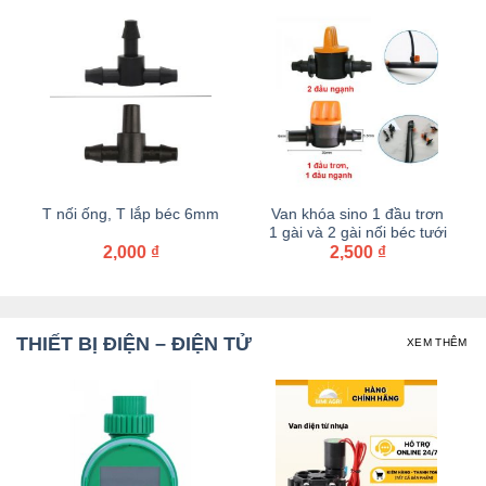
T nối ống, T lắp béc 6mm
Van khóa sino 1 đầu trơn
1 gài và 2 gài nối béc tưới
hoảng
2,000
₫
điều chỉnh lưu lượng và
2,500
₫
iá:
bán kính
ừ
00,000 ₫
ến
00,000 ₫
THIẾT BỊ ĐIỆN – ĐIỆN TỬ
XEM THÊM