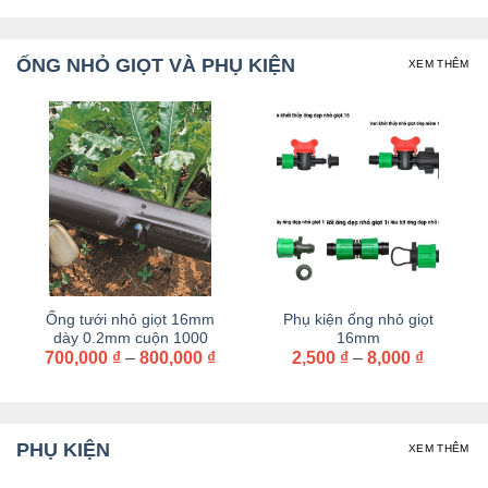
từ
từ
2,000 ₫
8,000 ₫
đến
đến
3,000 ₫
9,000 ₫
ỐNG NHỎ GIỌT VÀ PHỤ KIỆN
XEM THÊM
Ống tưới nhỏ giọt 16mm
Phụ kiện ống nhỏ giọt
dày 0.2mm cuộn 1000
16mm
Khoảng
Khoảng
700,000
₫
mét
–
800,000
₫
2,500
₫
–
8,000
₫
giá:
giá:
từ
từ
700,000 ₫
2,500 ₫
đến
đến
800,000 ₫
8,000 ₫
PHỤ KIỆN
XEM THÊM