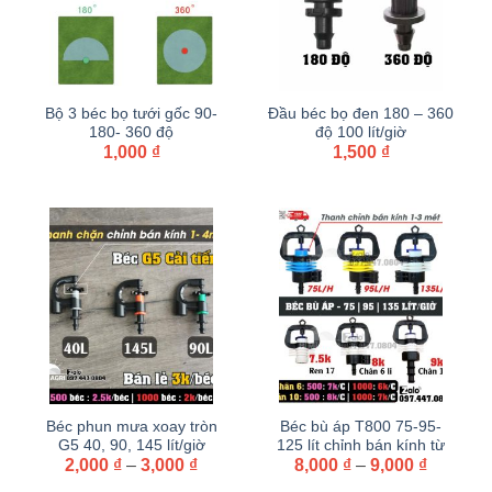
Bộ 3 béc bọ tưới gốc 90-
Đầu béc bọ đen 180 – 360
180- 360 độ
độ 100 lít/giờ
1,000
₫
1,500
₫
Béc phun mưa xoay tròn
Béc bù áp T800 75-95-
G5 40, 90, 145 lít/giờ
125 lít chỉnh bán kính từ
Khoảng
Khoảng
chỉnh bán kính từ 1-4 mét
2,000
₫
–
3,000
₫
8,000
1-3 mét
₫
–
9,000
₫
giá:
giá:
cải tiến