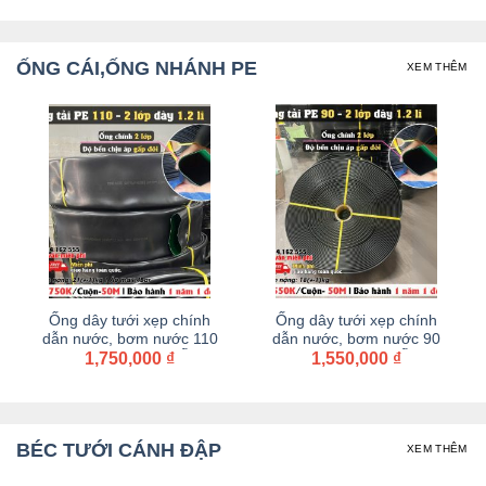
ỐNG CÁI,ỐNG NHÁNH PE
XEM THÊM
Ống dây tưới xẹp chính
Ống dây tưới xẹp chính
dẫn nước, bơm nước 75
dẫn nước, bơm nước 60 –
Dây dẫn tưới PE , Ống 2
1,100,000
₫
63 Dây dẫn tưới PE , Ống
1,650,000
₫
n
lớp dày 1.2 li PE mềm dẫn
2 lớp dày 1.2 li PE mềm
n
nước, ống tải nước cuộn
dẫn nước, ống tải nước
50 mét.
cuộn 100 mét
BÉC TƯỚI CÁNH ĐẬP
XEM THÊM