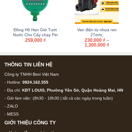
Đồng Hồ Hẹn Giờ Tưới
Van điện từ nhựa ren
Nước Cho Cây chạy Pin
27mm,
259,000
₫
34mm,42MM,60MM điện
230,000
₫
–
Khoảng
1,300,000
₫
từ 220 v – 24 V
giá:
từ
230,000 ₫
đến
THÔNG TIN LIÊN HỆ
1,300,000 
Công ty TNHH Bimi Việt Nam
- Hotline:
0924.162.555
- Địa chỉ:
KĐT LOUIS, Phường Yên Sở, Quận Hoàng Mai, HN
- Giờ làm việc: (8h30 - 18h30 | tất cả các ngày trong tuần)
-
ZALO
-
MESS
GIỚI THIỆU CÔNG TY