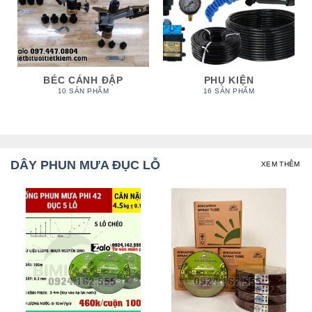
ỐNG PHUN MƯA &
LDPE & PHỤ KIỆN
PHỤ KIỆN
23 SẢN PHẨM
12 SẢN PHẨM
DÂY PHUN MƯA ĐỤC LỖ
XEM THÊM