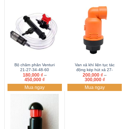
250,000 ₫
1,500,000 
đến
đến
650,000 ₫
2,100,000 
Bộ châm phân Venturi
Van xả khí liện tục tác
21-27-34-48-60
động kép hút xả 27-
180,000
₫
–
200,000
34mm
₫
–
Khoảng
Khoảng
450,000
₫
300,000
₫
giá:
giá:
Mua ngay
Mua ngay
từ
từ
180,000 ₫
200,000 ₫
đến
đến
450,000 ₫
300,000 ₫