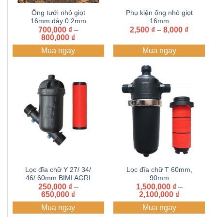
Ống tưới nhỏ giọt
Phụ kiện ống nhỏ giọt
16mm dày 0.2mm
16mm
Khoảng
cuộn 1000 mét
700,000
₫
–
2,500
₫
–
8,000
₫
Khoảng
giá:
800,000
₫
giá:
từ
Mua ngay
Mua ngay
từ
2,500 ₫
700,000 ₫
đến
đến
8,000 ₫
800,000 ₫
Lọc đĩa chữ Y 27/ 34/
Lọc đĩa chữ T 60mm,
46/ 60mm BIMI AGRI
90mm
250,000
₫
–
1,500,000
₫
–
Khoảng
Khoảng
650,000
₫
2,100,000
₫
giá:
giá:
Mua ngay
Mua ngay
từ
từ