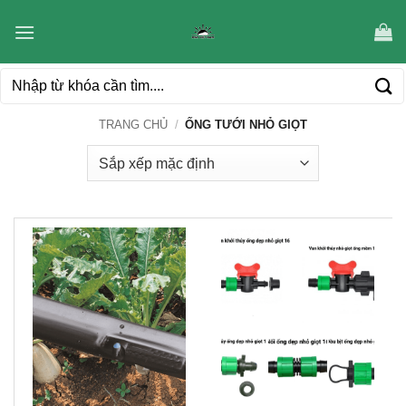
Bỏ
qua
nội
Tìm
dung
kiếm:
TRANG CHỦ
/
ỐNG TƯỚI NHỎ GIỌT