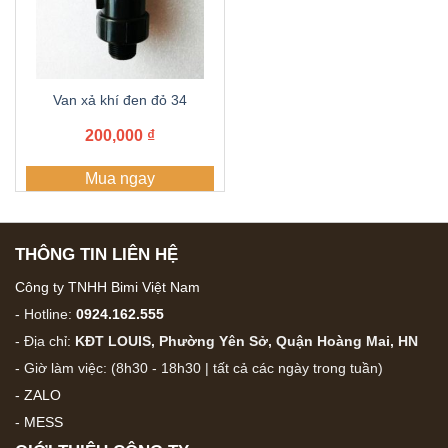
Van xả khí đen đỏ 34
200,000
₫
Mua ngay
THÔNG TIN LIÊN HỆ
Công ty TNHH Bimi Việt Nam
- Hotline:
0924.162.555
- Địa chỉ:
KĐT LOUIS, Phường Yên Sở, Quận Hoàng Mai, HN
- Giờ làm việc: (8h30 - 18h30 | tất cả các ngày trong tuần)
-
ZALO
-
MESS