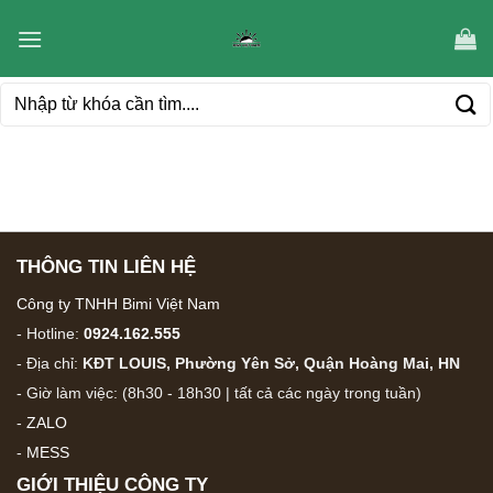
Bỏ
qua
nội
Tìm
dung
kiếm:
THÔNG TIN LIÊN HỆ
Công ty TNHH Bimi Việt Nam
- Hotline:
0924.162.555
- Địa chỉ:
KĐT LOUIS, Phường Yên Sở, Quận Hoàng Mai, HN
- Giờ làm việc: (8h30 - 18h30 | tất cả các ngày trong tuần)
-
ZALO
-
MESS
GIỚI THIỆU CÔNG TY