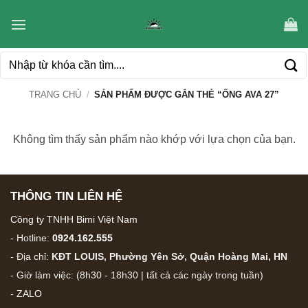
Bỏ
qua
nội
Tìm
dung
kiếm:
TRANG CHỦ
/
SẢN PHẨM ĐƯỢC GẮN THẺ “ỐNG AVA 27”
Không tìm thấy sản phẩm nào khớp với lựa chọn của bạn.
THÔNG TIN LIÊN HỆ
Công ty TNHH Bimi Việt Nam
- Hotline:
0924.162.555
- Địa chỉ:
KĐT LOUIS, Phường Yên Sở, Quận Hoàng Mai, HN
- Giờ làm việc: (8h30 - 18h30 | tất cả các ngày trong tuần)
-
ZALO