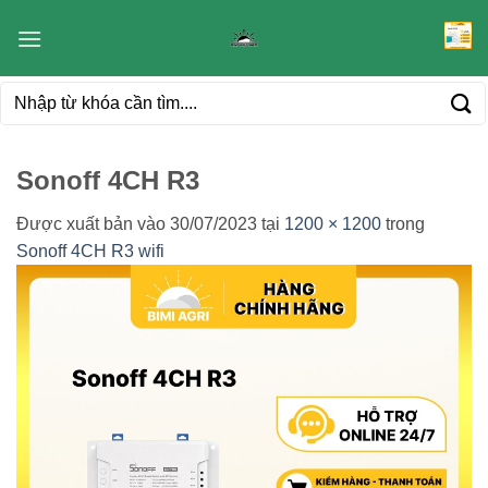
Bỏ
qua
nội
Tìm
dung
kiếm:
Sonoff 4CH R3
Được xuất bản vào
30/07/2023
tại
1200 × 1200
trong
Sonoff 4CH R3 wifi