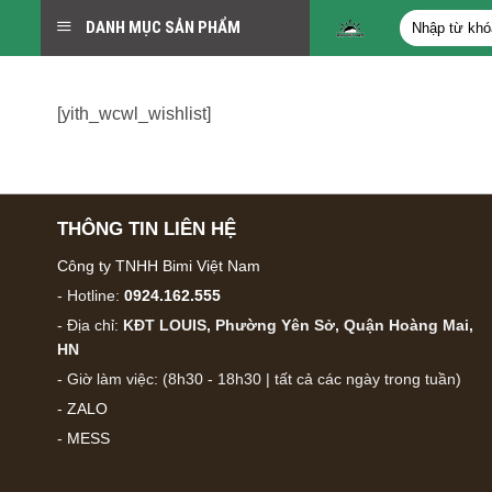
Bỏ
Tìm
DANH MỤC SẢN PHẨM
qua
kiếm:
nội
dung
[yith_wcwl_wishlist]
THÔNG TIN LIÊN HỆ
Công ty TNHH Bimi Việt Nam
- Hotline:
0924.162.555
- Địa chỉ:
KĐT LOUIS, Phường Yên Sở, Quận Hoàng Mai,
HN
- Giờ làm việc: (8h30 - 18h30 | tất cả các ngày trong tuần)
-
ZALO
-
MESS