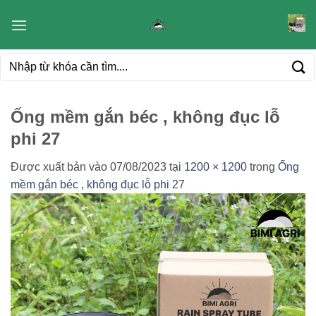
Bỏ
qua
nội
Tìm
dung
kiếm:
Ống mềm gắn béc , không đục lỗ
phi 27
Được xuất bản vào
07/08/2023
tại
1200 × 1200
trong
Ống
mềm gắn béc , không đục lỗ phi 27