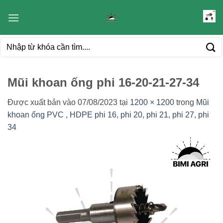
Bỏ
qua
nội
Tìm
dung
kiếm:
Mũi khoan ống phi 16-20-21-27-34
Được xuất bản vào
07/08/2023
tại
1200 × 1200
trong
Mũi
khoan ống PVC , HDPE phi 16, phi 20, phi 21, phi 27, phi
34