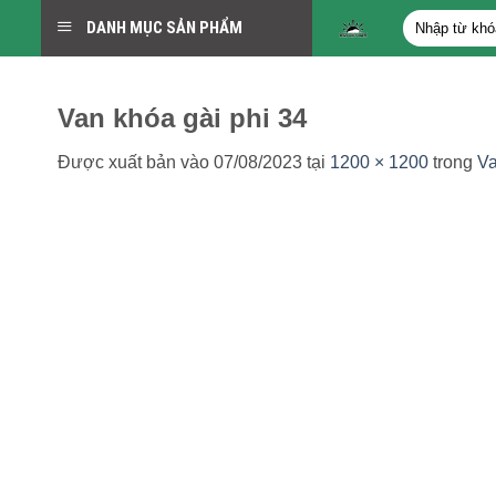
Bỏ
Tìm
DANH MỤC SẢN PHẨM
qua
kiếm:
nội
dung
Van khóa gài phi 34
Được xuất bản vào
07/08/2023
tại
1200 × 1200
trong
Va