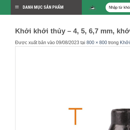
Bỏ
Tìm
DANH MỤC SẢN PHẨM
qua
kiếm:
nội
dung
Khởi khởi thủy – 4, 5, 6,7 mm, kh
Được xuất bản vào
09/08/2023
tại
800 × 800
trong
Khởi