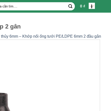
0
₫
ớp 2 gân
 thủy 6mm – Khớp nối ống tưới PE/LDPE 6mm 2 đầu gân