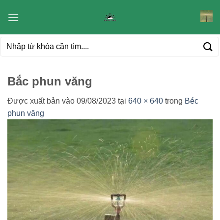
Bỏ
qua
nội
Tìm
dung
kiếm:
Bắc phun văng
Được xuất bản vào
09/08/2023
tại
640 × 640
trong
Béc
phun văng