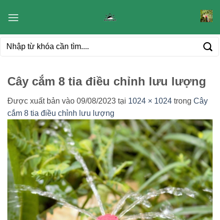
Bỏ
qua
nội
Tìm
dung
kiếm:
Cây cắm 8 tia điều chỉnh lưu lượng
Được xuất bản vào
09/08/2023
tại
1024 × 1024
trong
Cây
cắm 8 tia điều chỉnh lưu lượng