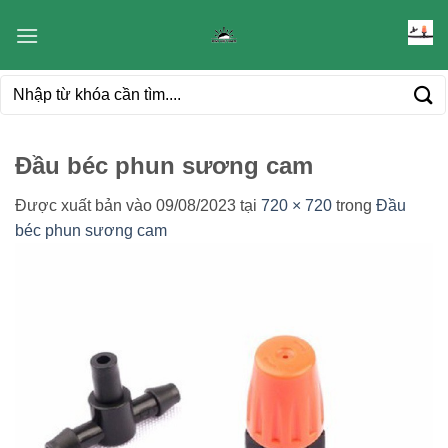
Bỏ
qua
nội
Tìm
dung
kiếm:
Đầu béc phun sương cam
Được xuất bản vào
09/08/2023
tại
720 × 720
trong
Đầu
béc phun sương cam