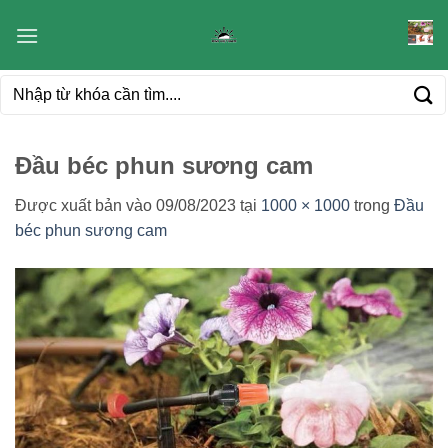
Bỏ
qua
nội
Tìm
dung
kiếm:
Đầu béc phun sương cam
Được xuất bản vào
09/08/2023
tại
1000 × 1000
trong
Đầu
béc phun sương cam