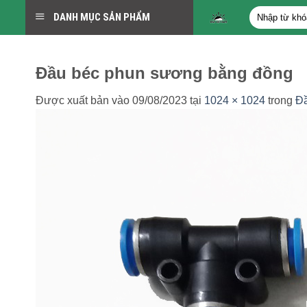
Bỏ
Tìm
DANH MỤC SẢN PHẨM
qua
kiếm:
nội
dung
Đầu béc phun sương bằng đồng
Được xuất bản vào
09/08/2023
tại
1024 × 1024
trong
Đầ