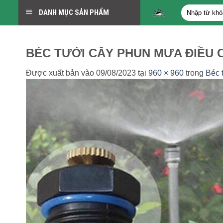
Bỏ
Tìm
DANH MỤC SẢN PHẨM
qua
kiếm:
nội
dung
BÉC TƯỚI CÂY PHUN MƯA ĐIỀU
Được xuất bản vào
09/08/2023
tại
960 × 960
trong
Béc 