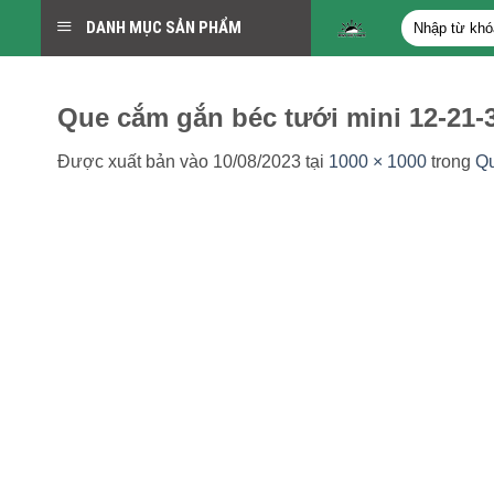
Bỏ
Tìm
DANH MỤC SẢN PHẨM
qua
kiếm:
nội
dung
Que cắm gắn béc tưới mini 12-21-
Được xuất bản vào
10/08/2023
tại
1000 × 1000
trong
Qu