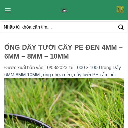
Bỏ
qua
nội
Tìm
dung
kiếm:
ỐNG DÂY TƯỚI CÂY PE ĐEN 4MM –
6MM – 8MM – 10MM
Được xuất bản vào
10/08/2023
tại
1000 × 1000
trong
Dây
6MM-8MM-10MM , ống nhựa dẻo, dây tưới PE cắm béc.