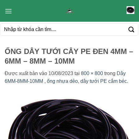
Bỏ
qua
nội
Tìm
dung
kiếm:
ỐNG DÂY TƯỚI CÂY PE ĐEN 4MM –
6MM – 8MM – 10MM
Được xuất bản vào
10/08/2023
tại
800 × 800
trong
Dây
6MM-8MM-10MM , ống nhựa dẻo, dây tưới PE cắm béc.