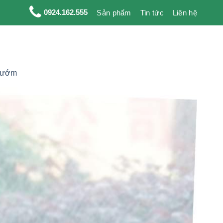
0924.162.555
Sản phẩm
Tin tức
Liên hệ
 bướm