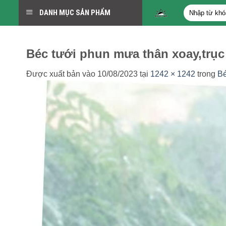
Bỏ
Tìm
DANH MỤC SẢN PHẨM
qua
kiếm:
nội
dung
Béc tưới phun mưa thân xoay,trục
Được xuất bản vào
10/08/2023
tại
1242 × 1242
trong
Bé