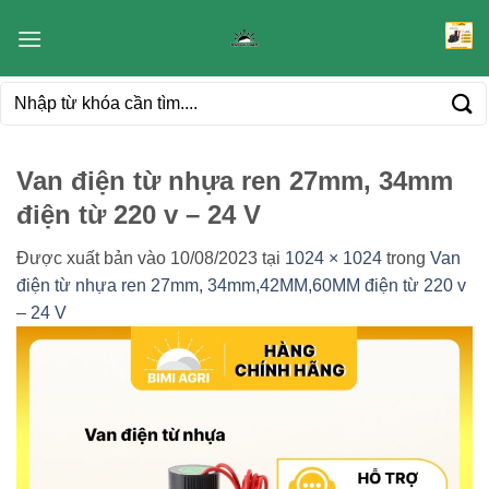
Bỏ
qua
nội
Tìm
dung
kiếm:
Van điện từ nhựa ren 27mm, 34mm
điện từ 220 v – 24 V
Được xuất bản vào
10/08/2023
tại
1024 × 1024
trong
Van
điện từ nhựa ren 27mm, 34mm,42MM,60MM điện từ 220 v
– 24 V