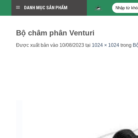
Bỏ
Tìm
DANH MỤC SẢN PHẨM
qua
kiếm:
nội
dung
Bộ châm phân Venturi
Được xuất bản vào
10/08/2023
tại
1024 × 1024
trong
Bộ