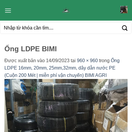
Bỏ
qua
nội
Tìm
dung
kiếm:
Ống LDPE BIMI
Được xuất bản vào
14/09/2023
tại
960 × 960
trong
Ống
LDPE 16mm, 20mm, 25mm,32mm, dây dẫn nước PE
(Cuộn 200 Mét | miễn phí vận chuyển) BIMI AGRI