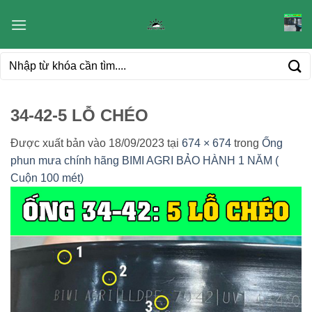
Bỏ
qua
nội
Tìm
dung
kiếm:
34-42-5 LỖ CHÉO
Được xuất bản vào
18/09/2023
tại
674 × 674
trong
Ống
phun mưa chính hãng BIMI AGRI BẢO HÀNH 1 NĂM (
Cuộn 100 mét)