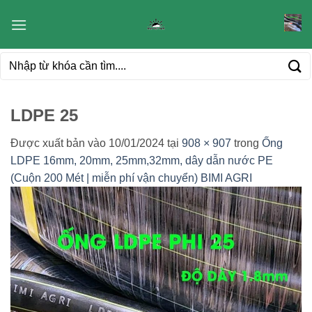
Bỏ
qua
nội
Tìm
dung
kiếm:
LDPE 25
Được xuất bản vào
10/01/2024
tại
908 × 907
trong
Ống
LDPE 16mm, 20mm, 25mm,32mm, dây dẫn nước PE
(Cuộn 200 Mét | miễn phí vận chuyển) BIMI AGRI