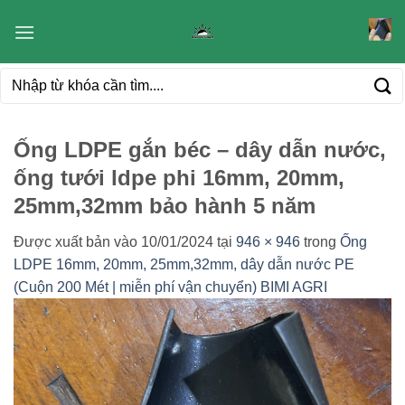
Bỏ
qua
nội
Tìm
dung
kiếm:
Ống LDPE gắn béc – dây dẫn nước,
ống tưới ldpe phi 16mm, 20mm,
25mm,32mm bảo hành 5 năm
Được xuất bản vào
10/01/2024
tại
946 × 946
trong
Ống
LDPE 16mm, 20mm, 25mm,32mm, dây dẫn nước PE
(Cuộn 200 Mét | miễn phí vận chuyển) BIMI AGRI