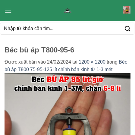
Bỏ
qua
nội
Tìm
dung
kiếm:
Béc bù áp T800-95-6
Được xuất bản vào
24/02/2024
tại
1200 × 1200
trong
Béc
bù áp T800 75-95-125 lít chỉnh bán kính từ 1-3 mét