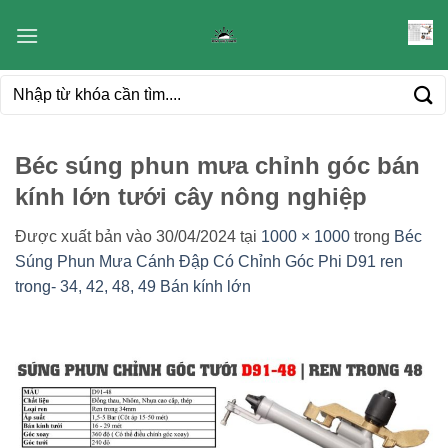
Bỏ
qua
nội
Tìm
dung
kiếm:
Béc súng phun mưa chỉnh góc bán
kính lớn tưới cây nông nghiệp
Được xuất bản vào
30/04/2024
tại
1000 × 1000
trong
Béc
Súng Phun Mưa Cánh Đập Có Chỉnh Góc Phi D91 ren
trong- 34, 42, 48, 49 Bán kính lớn