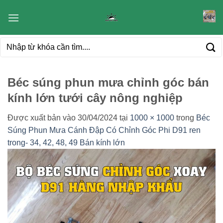
Bỏ
qua
nội
Tìm
dung
kiếm:
Béc súng phun mưa chỉnh góc bán
kính lớn tưới cây nông nghiệp
Được xuất bản vào
30/04/2024
tại
1000 × 1000
trong
Béc
Súng Phun Mưa Cánh Đập Có Chỉnh Góc Phi D91 ren
trong- 34, 42, 48, 49 Bán kính lớn