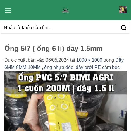
Bỏ
qua
nội
Tìm
dung
kiếm:
Ống 5/7 ( ống 6 li) dày 1.5mm
Được xuất bản vào
06/05/2024
tại
1000 × 1000
trong
Dây
6MM-8MM-10MM , ống nhựa dẻo, dây tưới PE cắm béc.