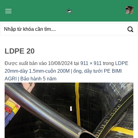
Bỏ
qua
nội
Tìm
dung
kiếm:
LDPE 20
Được xuất bản vào
10/08/2024
tại
911 × 911
trong
LDPE
20mm-dày 1.5mm-cuộn 200M | ống, dây tưới PE BIMI
AGRI | Bảo hành 5 năm