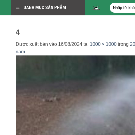
Bỏ
Tìm
DANH MỤC SẢN PHẨM
qua
kiếm:
nội
dung
4
Được xuất bản vào
16/08/2024
tại
1000 × 1000
trong
20
năm