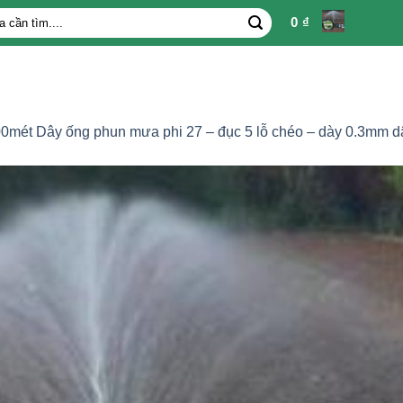
0
₫
0mét Dây ống phun mưa phi 27 – đục 5 lỗ chéo – dày 0.3mm dâ