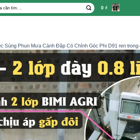
0
₫
c Súng Phun Mưa Cánh Đập Có Chỉnh Góc Phi D91 ren trong- 34