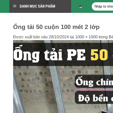
Bỏ
Tìm
DANH MỤC SẢN PHẨM
qua
kiếm:
nội
dung
Ống tải 50 cuộn 100 mét 2 lớp
Được xuất bản vào
28/10/2024
tại
1000 × 1000
trong
Bé