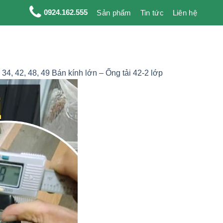
0924.162.555
Sản phẩm
Tin tức
Liên hệ
, 42, 48, 49 Bán kính lớn – Ống tải 42-2 lớp