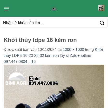
Bỏ
qua
nội
Tìm
dung
kiếm:
Khởi thủy ldpe 16 kèm ron
Được xuất bản vào
10/11/2024
tại
1000 × 1000
trong
Khởi
thủy LDPE 16-20-25-32 kèm ron lấy sỉ Zalo+hotline
097.447.0804 – 16