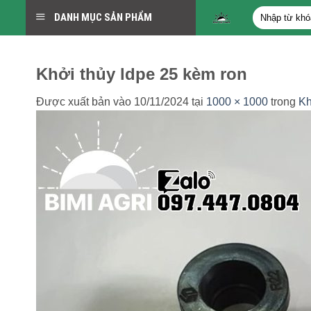
Bỏ
Tìm
DANH MỤC SẢN PHẨM
qua
kiếm:
nội
dung
Khởi thủy ldpe 25 kèm ron
Được xuất bản vào
10/11/2024
tại
1000 × 1000
trong
Kh