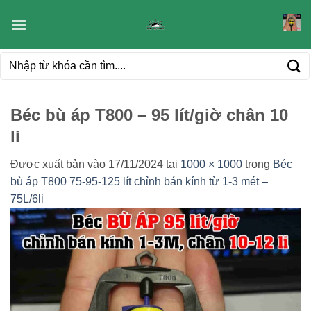
Bỏ
qua
nội
Tìm
dung
kiếm:
Béc bù áp T800 – 95 lít/giờ chân 10
li
Được xuất bản vào
17/11/2024
tại
1000 × 1000
trong
Béc
bù áp T800 75-95-125 lít chỉnh bán kính từ 1-3 mét –
75L/6li