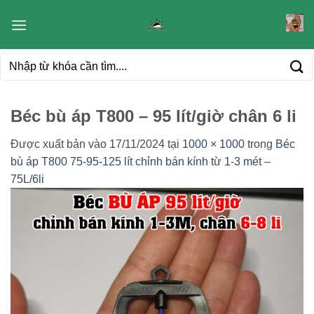
Bỏ
qua
nội
Tìm
dung
kiếm:
Béc bù áp T800 – 95 lít/giờ chân 6 li
Được xuất bản vào
17/11/2024
tại
1000 × 1000
trong
Béc
bù áp T800 75-95-125 lít chỉnh bán kính từ 1-3 mét –
75L/6li