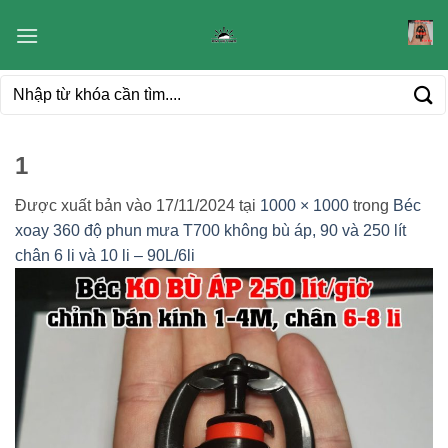
Bỏ
qua
nội
Tìm
dung
kiếm:
1
Được xuất bản vào
17/11/2024
tại
1000 × 1000
trong
Béc
xoay 360 độ phun mưa T700 không bù áp, 90 và 250 lít
chân 6 li và 10 li – 90L/6li