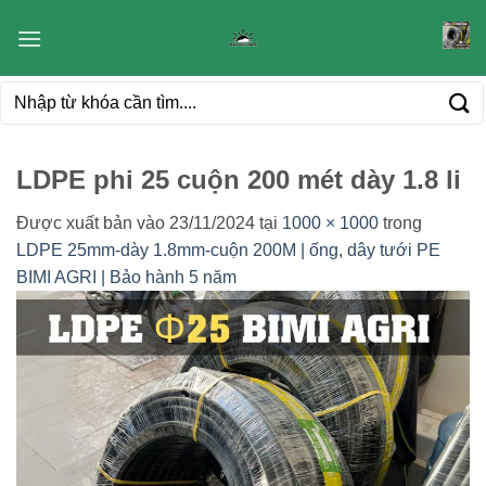
Bỏ
qua
nội
Tìm
dung
kiếm:
LDPE phi 25 cuộn 200 mét dày 1.8 li
Được xuất bản vào
23/11/2024
tại
1000 × 1000
trong
LDPE 25mm-dày 1.8mm-cuộn 200M | ống, dây tưới PE
BIMI AGRI | Bảo hành 5 năm