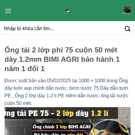
Bỏ
qua
nội
Tìm
dung
kiếm:
Ống tải 2 lớp phi 75 cuộn 50 mét
dày 1.2mm BIMI AGRI bảo hành 1
năm 1 đổi 1
Được xuất bản vào
05/02/2025
tại
1000 × 1000
trong
Ống
dây tưới xẹp chính dẫn nước, bơm nước 75 Dây dẫn tưới
PE , Ống 2 lớp dày 1.2 li PE mềm dẫn nước, ống tải nước
cuộn 50 mét.