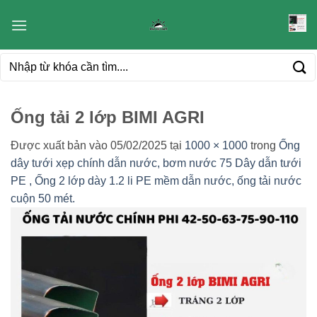
Bỏ
qua
nội
Tìm
dung
kiếm:
Ống tải 2 lớp BIMI AGRI
Được xuất bản vào
05/02/2025
tại
1000 × 1000
trong
Ống
dây tưới xẹp chính dẫn nước, bơm nước 75 Dây dẫn tưới
PE , Ống 2 lớp dày 1.2 li PE mềm dẫn nước, ống tải nước
cuộn 50 mét.