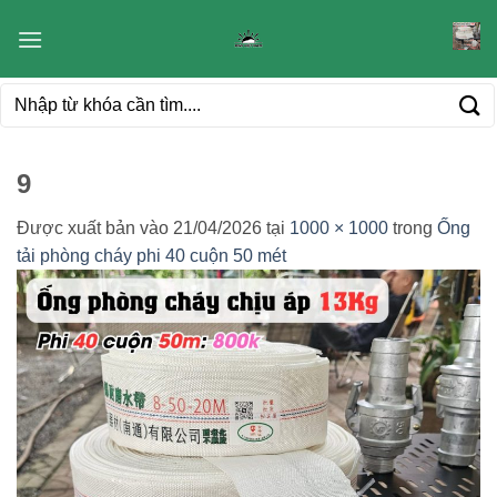
Bỏ
qua
nội
Tìm
dung
kiếm:
9
Được xuất bản vào
21/04/2026
tại
1000 × 1000
trong
Ống
tải phòng cháy phi 40 cuộn 50 mét