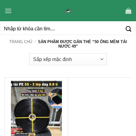
Bỏ
qua
nội
Tìm
dung
kiếm:
TRANG CHỦ
/
SẢN PHẨM ĐƯỢC GẮN THẺ “50 ỐNG MỀM TẢI
NƯỚC 49”