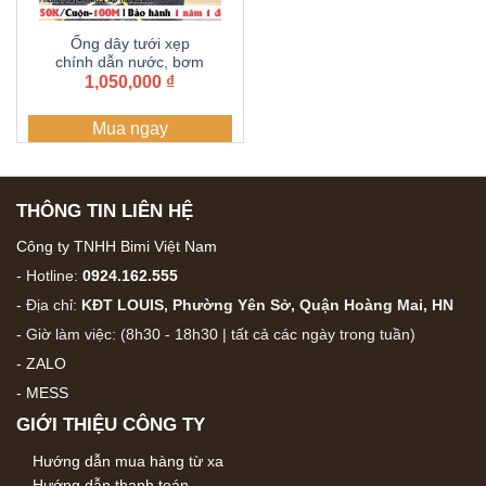
Ống dây tưới xẹp
chính dẫn nước, bơm
nước 49, 50 Dây dẫn
1,050,000
₫
tưới PE , Ống PE 2 lớp
mềm dẫn nước, ống
Mua ngay
tải nước cuộn 100 mét
THÔNG TIN LIÊN HỆ
Công ty TNHH Bimi Việt Nam
- Hotline:
0924.162.555
- Địa chỉ:
KĐT LOUIS, Phường Yên Sở, Quận Hoàng Mai, HN
- Giờ làm việc: (8h30 - 18h30 | tất cả các ngày trong tuần)
-
ZALO
-
MESS
GIỚI THIỆU CÔNG TY
Hướng dẫn mua hàng từ xa
Hướng dẫn thanh toán