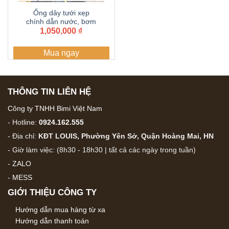
Ống dây tưới xẹp
chính dẫn nước, bơm
nước 49, 50 Dây dẫn
1,050,000
₫
tưới PE , Ống PE 2 lớp
mềm dẫn nước, ống
Mua ngay
tải nước cuộn 100 mét
THÔNG TIN LIÊN HỆ
Công ty TNHH Bimi Việt Nam
- Hotline:
0924.162.555
- Địa chỉ:
KĐT LOUIS, Phường Yên Sở, Quận Hoàng Mai, HN
- Giờ làm việc: (8h30 - 18h30 | tất cả các ngày trong tuần)
-
ZALO
-
MESS
GIỚI THIỆU CÔNG TY
Hướng dẫn mua hàng từ xa
Hướng dẫn thanh toán