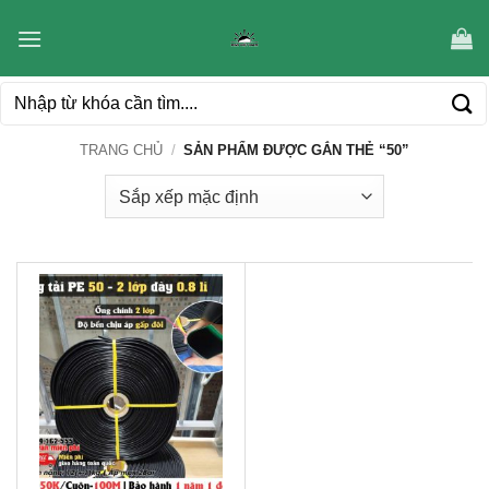
Bỏ
qua
nội
Tìm
dung
kiếm:
TRANG CHỦ
/
SẢN PHẨM ĐƯỢC GẮN THẺ “50”