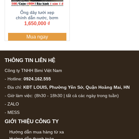
Ống dây tưới xẹp
chính dẫn nước, bơm
nước 60 – 63 Dây dẫn
1,650,000
₫
tưới PE , Ống 2 lớp
dày 1.2 li PE mềm dẫn
Mua ngay
nước, ống tải nước
cuộn 100 mét
THÔNG TIN LIÊN HỆ
Công ty TNHH Bimi Việt Nam
- Hotline:
0924.162.555
- Địa chỉ:
KĐT LOUIS, Phường Yên Sở, Quận Hoàng Mai, HN
- Giờ làm việc: (8h30 - 18h30 | tất cả các ngày trong tuần)
-
ZALO
-
MESS
GIỚI THIỆU CÔNG TY
Hướng dẫn mua hàng từ xa
Hướng dẫn thanh toán