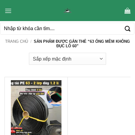
Bỏ
qua
nội
Tìm
dung
kiếm:
TRANG CHỦ
/
SẢN PHẨM ĐƯỢC GẮN THẺ “63 ỐNG MỀM KHÔNG
ĐỤC LỖ 60”