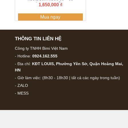
Dây dẫn tưới PE , Ống 2 lớp
1,650,000
₫
dày 1.2 li PE mềm dẫn nước,
ống tải nước cuộn 100 mét
Mua ngay
THÔNG TIN LIÊN HỆ
Công ty TNHH Bimi Việt Nam
- Hotline:
0924.162.555
- Địa chỉ:
KĐT LOUIS, Phường Yên Sở, Quận Hoàng Mai,
HN
- Giờ làm việc: (8h30 - 18h30 | tất cả các ngày trong tuần)
-
ZALO
-
MESS