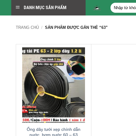
Bỏ
Tìm
DANH MỤC SẢN PHẨM
qua
kiếm:
nội
dung
TRANG CHỦ
/
SẢN PHẨM ĐƯỢC GẮN THẺ “63”
Ống dây tưới xẹp chính dẫn
nước, bơm nước 60 – 63