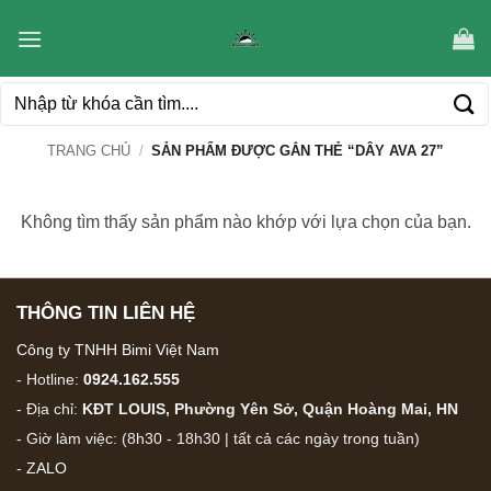
Bỏ
qua
nội
Tìm
dung
kiếm:
TRANG CHỦ
/
SẢN PHẨM ĐƯỢC GẮN THẺ “DÂY AVA 27”
Không tìm thấy sản phẩm nào khớp với lựa chọn của bạn.
THÔNG TIN LIÊN HỆ
Công ty TNHH Bimi Việt Nam
- Hotline:
0924.162.555
- Địa chỉ:
KĐT LOUIS, Phường Yên Sở, Quận Hoàng Mai, HN
- Giờ làm việc: (8h30 - 18h30 | tất cả các ngày trong tuần)
-
ZALO