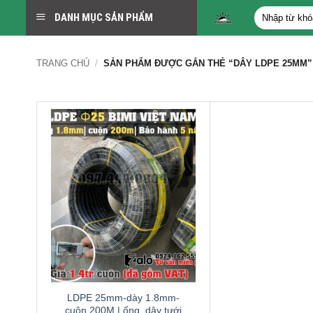
Bỏ
Tìm
DANH MỤC SẢN PHẨM
qua
kiếm:
nội
dung
TRANG CHỦ
/
SẢN PHẨM ĐƯỢC GẮN THẺ “DÂY LDPE 25MM”
LDPE 25mm-dày 1.8mm-
cuộn 200M | ống, dây tưới