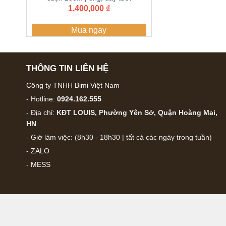
PE BIMI AGRI | Bảo hành 5
1,400,000
₫
năm
Mua ngay
THÔNG TIN LIÊN HỆ
Công ty TNHH Bimi Việt Nam
- Hotline:
0924.162.555
- Địa chỉ:
KĐT LOUIS, Phường Yên Sở, Quận Hoàng Mai,
HN
- Giờ làm việc: (8h30 - 18h30 | tất cả các ngày trong tuần)
-
ZALO
-
MESS